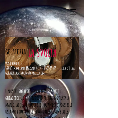
LA SVOLTA
gelateria
via Cairoli, 6
57033 Marciana Marina (LI) -
056599479
- isola d'Elba
gelaterialasvolta@gmail.com
i nostri
sorbetti
, compresi
granite
e
ghiaccioli
, contengono frutta lavorata a
mano, acqua e zuccheri. quando è possibile
usiamo frutta dell'Elba, dalle susine alle