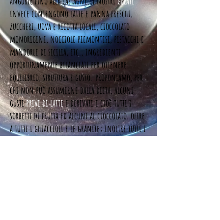
angurie fino alle castagne.
i nostri
gelati
invece contengono latte e panna freschi,
zuccheri, uova e ricotta locali, cioccolato
monorigine, nocciole piemontesi, pistacchi e
mandorle di sicilia, etc.,
ingredienti
opportunamente bilanciati per ottenere
equilibrio, struttura e gusto. proponiamo, per
chi non può assumerne dalla dieta, alcuni
gusti
privi di latte
e derivati e cioè tutti i
sorbetti di frutta ed alcuni al cioccolato, oltre
a tutti i ghiaccioli e le granite; inoltre tutti i
gusti, con poche eccezioni, sono privi di
glutine
e quindi adatti alle persone
celiache
.
coni e cialde sono
senza glutine
, uova e
derivati del latte. infine coppe, palette,
bicchieri e cannucce sono
compostabili
, le
vaschette per
l'asporto sono
ricilate e ricilabili